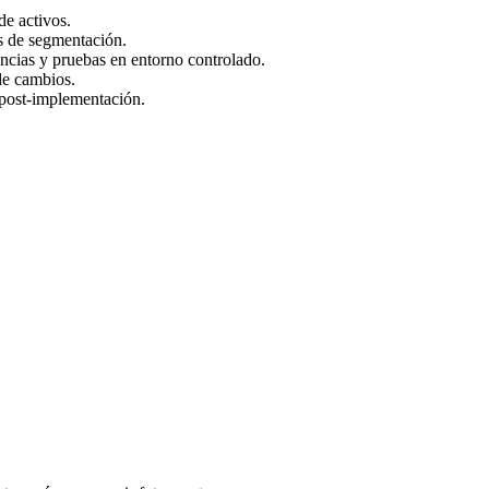
de activos.
s de segmentación.
ncias y pruebas en entorno controlado.
de cambios.
 post-implementación.