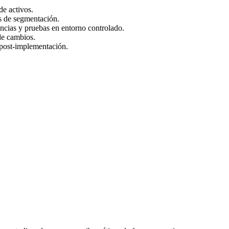
de activos.
s de segmentación.
ncias y pruebas en entorno controlado.
de cambios.
 post-implementación.