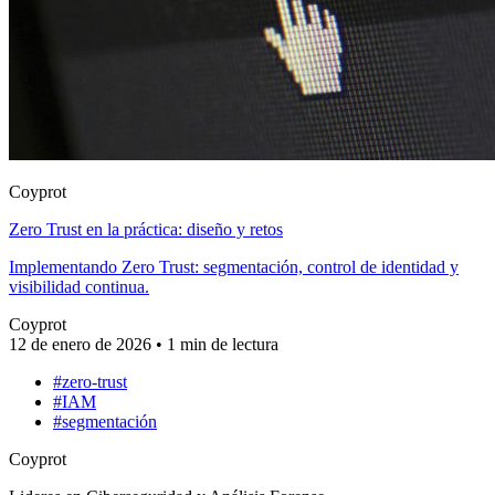
Coyprot
Zero Trust en la práctica: diseño y retos
Implementando Zero Trust: segmentación, control de identidad y
visibilidad continua.
Coyprot
12 de enero de 2026
•
1 min de lectura
#zero-trust
#IAM
#segmentación
Coyprot