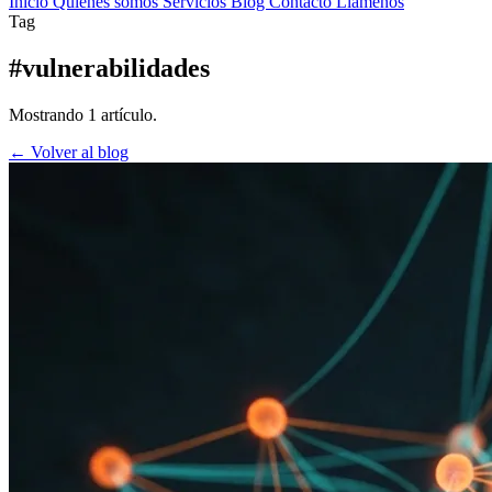
Inicio
Quienes somos
Servicios
Blog
Contacto
Llamenos
Tag
#vulnerabilidades
Mostrando 1 artículo.
← Volver al blog